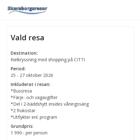
Vald resa
Destination:
Kielkryssning med shopping på CITTI
Period:
25 - 27 oktober 2026
Inkluderat i resan:
*Bussresa
*Färje- och vägavgifter
*Del i 2-bäddshytt insides våningssäng
*2 frukostar
*Utflykter enl. program
Grundpris:
1 990:-
per person