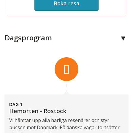
Boka resa
Kontakta oss
Dagsprogram
Telefon:
0515-300 66
E-post:
info@skaraborgsresor.se
Facebook:
Skaraborgsresor
Instagram:
skaraborgsresor
Adress:
Skaraborgsresor
DAG 1
IndustrivÃ¤gen 4
Hemorten - Rostock
521 75
Vartofta
Vi hämtar upp alla härliga resenärer och styr
bussen mot Danmark. På danska vägar fortsätter
Kontaktformulär
Ring oss