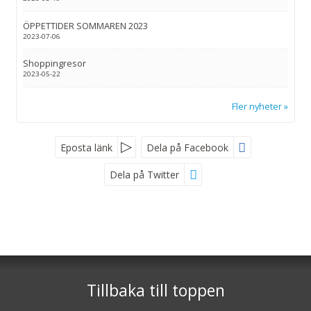
ÖPPETTIDER SOMMAREN 2023
2023-07-06
Shoppingresor
2023-05-22
Fler nyheter
Eposta länk
Dela på Facebook
Dela på Twitter
Sociala medier
Nyhetsbrev
Skaraborgsresor
IndustrivÃ¤gen 4
521 75
Vartofta
Tillbaka till toppen
*
Fyll i denna kod. Detta används för att kontrollera att det inte är en
Telefon
0515-300 66
dator som fyller i formulär automatiskt.