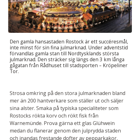
Den gamla hansastaden Rostock är ett succéresmål,
inte minst för sin fina julmarknad. Under adventstid
förvandlas gamla stan till Nordtysklands största
julmarknad. Den sträcker sig längs den 3 km långa
gågatan från Rådhuset till stadsporten – Kröpeliner
Tor.
Strosa omkring på den stora julmarknaden bland
mer än 200 hantverkare som ställer ut och säljer
sina alster. Smaka på typiska specialiteter som
Rostocks rökta korv och rökt fisk från
Warnemünde. Prova gärna ett glas Glühwein
medan du flanerar genom den julprydda staden
och inandas frestande dofter av pepparkakor,