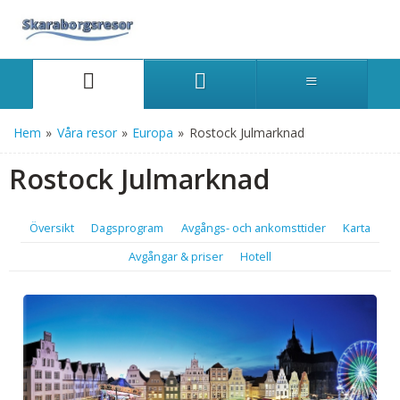
Hem
»
Våra resor
»
Europa
»
Rostock Julmarknad
Rostock Julmarknad
Översikt
Dagsprogram
Avgångs- och ankomsttider
Karta
Avgångar & priser
Hotell