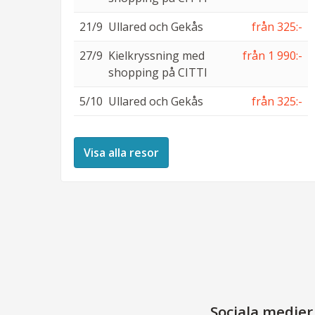
21/9
Ullared och Gekås
från 325:-
27/9
Kielkryssning med
från 1 990:-
shopping på CITTI
5/10
Ullared och Gekås
från 325:-
Visa alla resor
Sociala medier