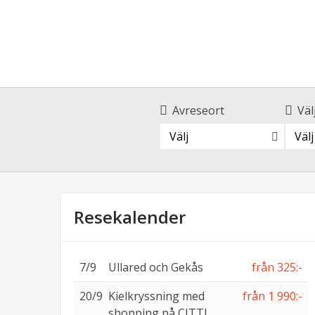
Avreseort
Väl
Välj
Välj
Resekalender
7/9
Ullared och Gekås
från 325:-
20/9
Kielkryssning med
från 1 990:-
shopping på CITTI