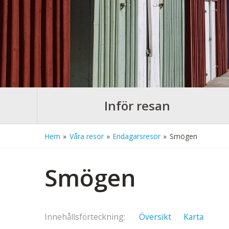
Inför resan
Hem
»
Våra resor
»
Endagarsresor
»
Smögen
Smögen
Innehålls
förteckning
Översikt
Karta