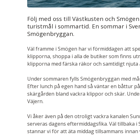
Följ med oss till Västkusten och Smögen
turistmål i sommartid. En sommar i Sve
Smögenbryggan.
Väl framme i Smögen har vi förmiddagen att s
klipporna, shoppa i alla de butiker som finns ut
klipporna med färska räkor och samtidigt njuta 
Under sommaren fylls Smögenbryggan med många 
Efter lunch på egen hand så väntar en båttur på 
skärgården bland vackra klippor och skär. Und
Väjern.
Vi åker även på den otroligt vackra kanalen Sun
serveras dagens eftermiddagsfika. Väl tillbaka 
stannar vi för att äta middag tillsammans innan 