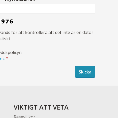
vänds för att kontrollera att det inte är en dator
tiskt.
yddspolicyn.
*
r »
VIKTIGT ATT VETA
Resevillkor